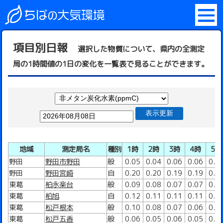
項目別日報
選択した物質について、県内の全測定
局の1時間値の1日の変化を一覧表で見ることができます。
表示更新
地域
測定局名
種別
1時
2時
3時
4時
5時
野田
野田市野田
般
0.05
0.04
0.06
0.06
0.0
野田
野田宮崎
自
0.20
0.20
0.19
0.19
0.1
東葛
柏永楽台
般
0.09
0.08
0.07
0.07
0.0
東葛
柏旭
自
0.12
0.11
0.11
0.11
0.1
東葛
松戸根本
般
0.10
0.08
0.07
0.06
0.0
東葛
松戸五香
般
0.06
0.05
0.06
0.05
0.0