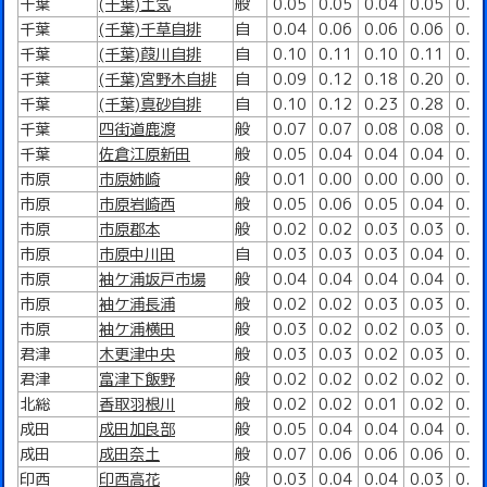
千葉
(千葉)土気
般
0.05
0.05
0.04
0.05
0.0
千葉
(千葉)千草自排
自
0.04
0.06
0.06
0.06
0.0
千葉
(千葉)葭川自排
自
0.10
0.11
0.10
0.11
0.1
千葉
(千葉)宮野木自排
自
0.09
0.12
0.18
0.20
0.1
千葉
(千葉)真砂自排
自
0.10
0.12
0.23
0.28
0.2
千葉
四街道鹿渡
般
0.07
0.07
0.08
0.08
0.0
千葉
佐倉江原新田
般
0.05
0.04
0.04
0.04
0.0
市原
市原姉崎
般
0.01
0.00
0.00
0.00
0.0
市原
市原岩崎西
般
0.05
0.06
0.05
0.04
0.0
市原
市原郡本
般
0.02
0.02
0.03
0.03
0.0
市原
市原中川田
自
0.03
0.03
0.03
0.04
0.0
市原
袖ケ浦坂戸市場
般
0.04
0.04
0.04
0.04
0.0
市原
袖ケ浦長浦
般
0.02
0.02
0.03
0.03
0.0
市原
袖ケ浦横田
般
0.03
0.02
0.02
0.03
0.0
君津
木更津中央
般
0.03
0.03
0.02
0.03
0.0
君津
富津下飯野
般
0.02
0.02
0.02
0.02
0.0
北総
香取羽根川
般
0.02
0.02
0.01
0.02
0.0
成田
成田加良部
般
0.05
0.04
0.04
0.04
0.0
成田
成田奈土
般
0.07
0.06
0.06
0.06
0.0
印西
印西高花
般
0.03
0.04
0.04
0.03
0.0