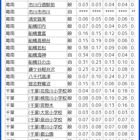
葛南
市川行徳駅前
般
0.03
0.03
0.04
0.04
0.0
葛南
市川市市川
自
****
****
****
****
***
葛南
浦安猫実
般
0.06
0.05
0.06
0.06
0.0
葛南
船橋印内
般
0.07
0.05
0.04
0.05
0.0
葛南
船橋豊富
般
0.16
0.15
0.12
0.05
0.1
葛南
船橋高根台
般
0.15
0.19
0.09
0.06
0.1
葛南
船橋若松
般
0.38
0.17
0.09
0.06
0.1
葛南
船橋海神
自
0.34
0.09
0.04
0.04
0.0
葛南
船橋日の出
自
0.31
0.23
0.13
0.10
0.0
葛南
鎌ケ谷軽井沢
般
0.23
0.23
0.12
0.08
0.0
葛南
八千代高津
般
0.07
0.10
0.24
0.27
0.2
葛南
習志野鷺沼
般
0.15
0.17
0.06
0.06
0.1
千葉
(千葉)花見川小学校
般
0.04
0.07
0.14
0.18
0.1
千葉
(千葉)検見川小学校
般
0.08
0.09
0.19
0.26
0.1
千葉
(千葉)宮野木
般
0.05
0.09
0.13
0.16
0.0
千葉
(千葉)大宮小学校
般
0.03
0.03
0.03
0.03
0.0
千葉
(千葉)泉谷小学校
般
0.07
0.07
0.07
0.07
0.0
千葉
(千葉)寒川小学校
般
0.05
0.08
0.07
0.08
0.0
千葉
(千葉)都公園
般
0.07
0.08
0.08
0.08
0.0