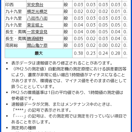
印西
栄安食台
般
0.03
0.03
0.03
0.03
0.0
九十九里
横芝光横芝
般
0.02
0.02
0.02
0.01
0.0
九十九里
八街市八街
般
0.03
0.03
0.03
0.03
0.0
九十九里
東金堀上
般
0.04
0.03
0.05
0.05
0.0
長生・夷隅
一宮東浪見
般
0.04
0.06
0.05
0.04
0.0
長生・夷隅
勝浦植野
般
0.05
0.02
0.03
0.04
0.0
南房総
館山亀ケ原
般
0.03
0.02
0.00
0.02
0.0
最大
0.38
0.23
0.24
0.28
0.2
表示データは速報値であり修正されることがあります。
（PM2.5の測定値）自動測定機の測定原理における誤差要因等
により、濃度が非常に低い場合1時間値がマイナスになること
がありますが、環境省では、マイナス値をそのままの値として
扱うこととしています。
PM2.5の環境基準は1日の平均値であり、1時間値の測定値は
参考値です。
速報値データが欠測、またはメンテナンス中のときは、
「****」の記号で表示されます。
「----」の記号は、その測定局では測定を行っていない項目で
あることを示します。
測定局の種類