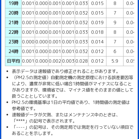
19時
0.001
0.000
0.001
0.001
0.033
0.015
8
0.04
20時
0.001
0.000
0.001
0.001
0.032
0.015
7
0.04
21時
0.001
0.000
0.001
0.001
0.032
0.019
9
0.04
22時
0.001
0.000
0.001
0.001
0.033
0.018
8
0.04
23時
0.000
0.000
0.001
0.001
0.033
0.014
7
0.04
24時
0.001
0.000
0.001
0.001
0.032
0.012
6
0.04
日平均
0.001
0.000
0.002
0.003
0.028
0.012
5.9
0.05
表示データは速報値であり修正されることがあります。
（PM2.5の測定値）自動測定機の測定原理における誤差要因等
により、濃度が非常に低い場合1時間値がマイナスになること
がありますが、環境省では、マイナス値をそのままの値として
扱うこととしています。
PM2.5の環境基準は1日の平均値であり、1時間値の測定値は
参考値です。
速報値データが欠測、またはメンテナンス中のときは、
「****」の記号で表示されます。
「----」の記号は、その測定局では測定を行っていない項目で
あることを示します。