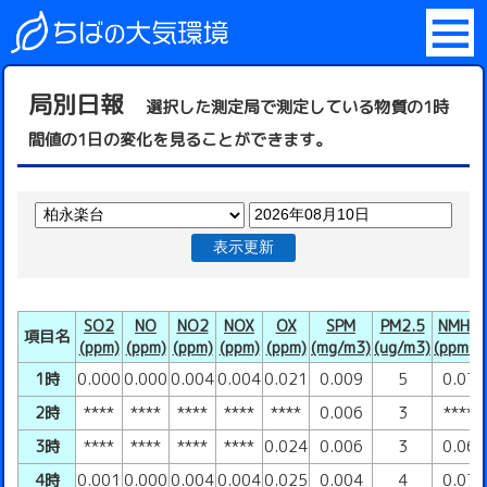
局別日報
選択した測定局で測定している物質の1時
間値の1日の変化を見ることができます。
表示更新
SO2
NO
NO2
NOX
OX
SPM
PM2.5
NMHC
項目名
(ppm)
(ppm)
(ppm)
(ppm)
(ppm)
(mg/m3)
(ug/m3)
(ppmC)
1時
0.000
0.000
0.004
0.004
0.021
0.009
5
0.07
2時
****
****
****
****
****
0.006
3
****
3時
****
****
****
****
0.024
0.006
3
0.06
4時
0.001
0.000
0.004
0.004
0.025
0.004
4
0.07