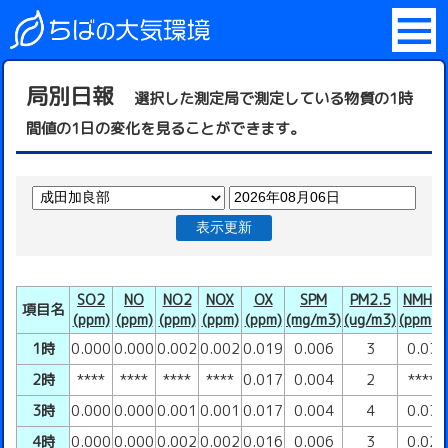
局別日報
選択した測定局で測定している物質の1時
間値の1日の変化を見ることができます。
表示更新
SO2
NO
NO2
NOX
OX
SPM
PM2.5
NMHC
項目名
(ppm)
(ppm)
(ppm)
(ppm)
(ppm)
(mg/m3)
(ug/m3)
(ppmC)
1時
0.000
0.000
0.002
0.002
0.019
0.006
3
0.03
2時
****
****
****
****
0.017
0.004
2
****
3時
0.000
0.000
0.001
0.001
0.017
0.004
4
0.03
4時
0.000
0.000
0.002
0.002
0.016
0.006
3
0.02