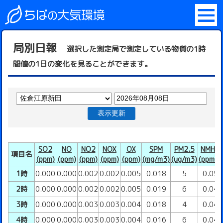
局別日報
選択した測定局で測定している物質の1時
間値の1日の変化を見ることができます。
表示更新
SO2
NO
NO2
NOX
OX
SPM
PM2.5
NMHC
項目名
(ppm)
(ppm)
(ppm)
(ppm)
(ppm)
(mg/m3)
(ug/m3)
(ppmC)
1時
0.000
0.000
0.002
0.002
0.005
0.018
5
0.05
2時
0.000
0.000
0.002
0.002
0.005
0.019
6
0.04
3時
0.000
0.000
0.003
0.003
0.004
0.018
4
0.04
4時
0.000
0.000
0.003
0.003
0.004
0.016
6
0.04