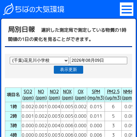
局別日報
選択した測定局で測定している物質の1時
間値の1日の変化を見ることができます。
表示更新
SO2
NO
NO2
NOX
OX
SPM
PM2.5
NMHC
項目名
(ppm)
(ppm)
(ppm)
(ppm)
(ppm)
(mg/m3)
(ug/m3)
(ppmC)
1時
0.002
0.001
0.004
0.005
0.002
0.015
6
0.05
2時
0.001
0.002
0.003
0.005
0.000
0.011
5
0.08
3時
0.000
0.002
0.004
0.006
0.000
0.000
3
0.09
4時
0.000
0.003
0.003
0.006
0.000
0.006
3
0.09