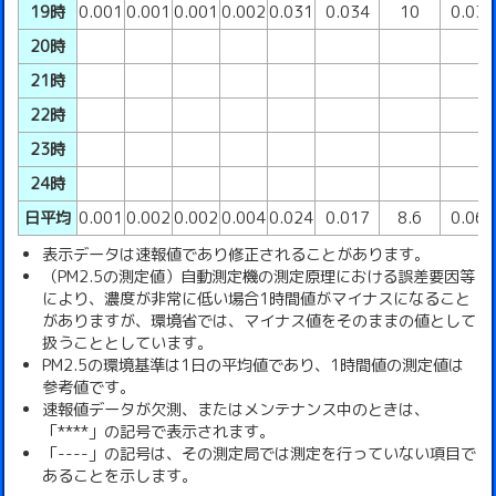
19時
0.001
0.001
0.001
0.002
0.031
0.034
10
0.03
20時
21時
22時
23時
24時
日平均
0.001
0.002
0.002
0.004
0.024
0.017
8.6
0.06
表示データは速報値であり修正されることがあります。
（PM2.5の測定値）自動測定機の測定原理における誤差要因等
により、濃度が非常に低い場合1時間値がマイナスになること
がありますが、環境省では、マイナス値をそのままの値として
扱うこととしています。
PM2.5の環境基準は1日の平均値であり、1時間値の測定値は
参考値です。
速報値データが欠測、またはメンテナンス中のときは、
「****」の記号で表示されます。
「----」の記号は、その測定局では測定を行っていない項目で
あることを示します。