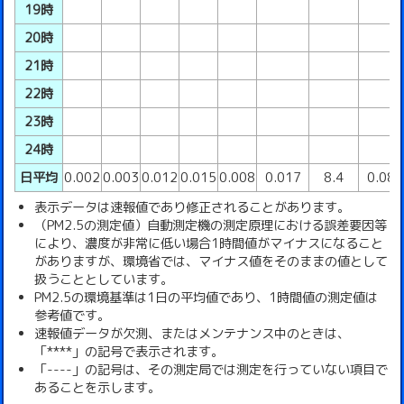
19時
20時
21時
22時
23時
24時
日平均
0.002
0.003
0.012
0.015
0.008
0.017
8.4
0.08
表示データは速報値であり修正されることがあります。
（PM2.5の測定値）自動測定機の測定原理における誤差要因等
により、濃度が非常に低い場合1時間値がマイナスになること
がありますが、環境省では、マイナス値をそのままの値として
扱うこととしています。
PM2.5の環境基準は1日の平均値であり、1時間値の測定値は
参考値です。
速報値データが欠測、またはメンテナンス中のときは、
「****」の記号で表示されます。
「----」の記号は、その測定局では測定を行っていない項目で
あることを示します。