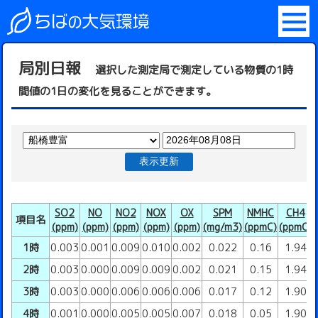
局別日報
選択した測定局で測定している物質の1時
間値の1日の変化を見ることができます。
表示更新
SO2
NO
NO2
NOX
OX
SPM
NMHC
CH4
項目名
(ppm)
(ppm)
(ppm)
(ppm)
(ppm)
(mg/m3)
(ppmC)
(ppmC)
1時
0.003
0.001
0.009
0.010
0.002
0.022
0.16
1.94
2時
0.003
0.000
0.009
0.009
0.002
0.021
0.15
1.94
3時
0.003
0.000
0.006
0.006
0.006
0.017
0.12
1.90
4時
0.001
0.000
0.005
0.005
0.007
0.018
0.05
1.90