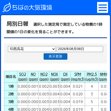
局別日報
選択した測定局で測定している物質の1時
間値の1日の変化を見ることができます。
表示更新
SO2
NO
NO2
NOX
OX
SPM
PM2.5
NMHC
項目名
(ppm)
(ppm)
(ppm)
(ppm)
(ppm)
(mg/m3)
(ug/m3)
(ppmC)
1時
0.000
0.001
0.002
0.003
0.004
0.021
4
0.03
2時
0.000
0.001
0.003
0.004
0.004
0.020
3
0.04
3時
0.000
0.000
0.003
0.003
0.004
0.019
5
0.04
4時
0.000
0.001
0.004
0.005
0.003
0.019
3
0.03