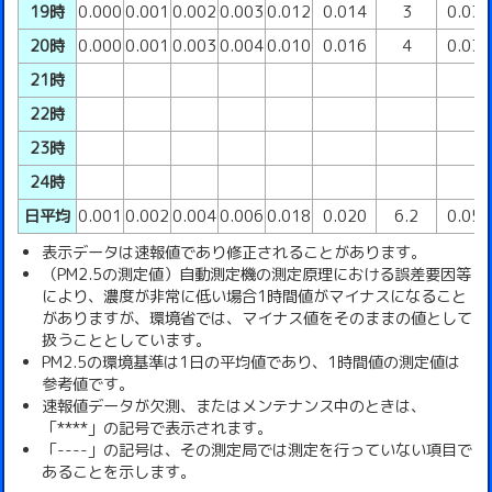
19時
0.000
0.001
0.002
0.003
0.012
0.014
3
0.03
20時
0.000
0.001
0.003
0.004
0.010
0.016
4
0.03
21時
22時
23時
24時
日平均
0.001
0.002
0.004
0.006
0.018
0.020
6.2
0.05
表示データは速報値であり修正されることがあります。
（PM2.5の測定値）自動測定機の測定原理における誤差要因等
により、濃度が非常に低い場合1時間値がマイナスになること
がありますが、環境省では、マイナス値をそのままの値として
扱うこととしています。
PM2.5の環境基準は1日の平均値であり、1時間値の測定値は
参考値です。
速報値データが欠測、またはメンテナンス中のときは、
「****」の記号で表示されます。
「----」の記号は、その測定局では測定を行っていない項目で
あることを示します。