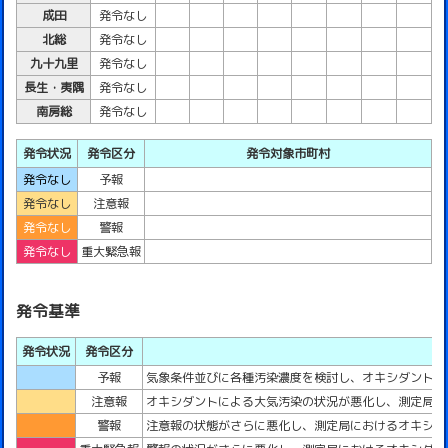
成田
発令なし
北総
発令なし
九十九里
発令なし
長生・夷隅
発令なし
南房総
発令なし
発令状況
発令区分
発令対象市町村
発令なし
予報
発令なし
注意報
発令なし
警報
発令なし
重大緊急報
発令基準
発令状況
発令区分
予報
気象条件並びに各種汚染濃度を検討し、オキシダントに
注意報
オキシダントによる大気汚染の状況が悪化し、測定局に
警報
注意報の状態がさらに悪化し、測定局におけるオキシダン