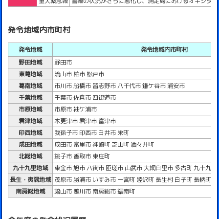
重大緊急報
警報の状況がさらに悪化し、測定局におけるオキシダント
発令地域内市町村
発令地域
発令地域内市町村
野田地域
野田市
東葛地域
流山市 柏市 松戸市
葛南地域
市川市 船橋市 習志野市 八千代市 鎌ケ谷市 浦安市
千葉地域
千葉市 佐倉市 四街道市
市原地域
市原市 袖ケ浦市
君津地域
木更津市 君津市 富津市
印西地域
我孫子市 印西市 白井市 栄町
成田地域
成田市 富里市 神崎町 芝山町 酒々井町
北総地域
銚子市 香取市 東庄町
九十九里地域
東金市 旭市 八街市 匝瑳市 山武市 大網白里市 多古町 九十九里
長生・夷隅地域
茂原市 勝浦市 いすみ市 一宮町 睦沢町 長生村 白子町 長柄町 
南房総地域
館山市 鴨川市 南房総市 鋸南町