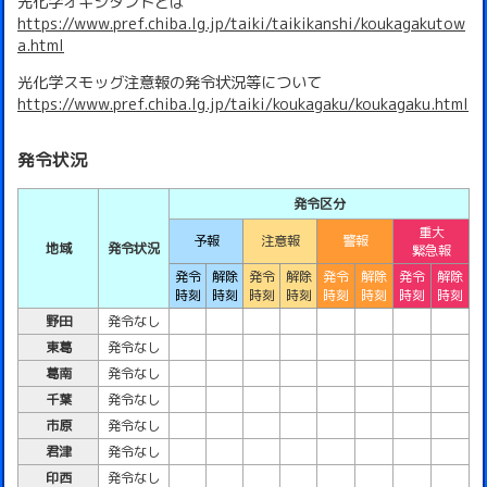
光化学オキシダントとは
https://www.pref.chiba.lg.jp/taiki/taikikanshi/koukagakutow
a.html
光化学スモッグ注意報の発令状況等について
https://www.pref.chiba.lg.jp/taiki/koukagaku/koukagaku.html
発令状況
発令区分
重大
予報
注意報
警報
地域
発令状況
緊急報
発令
解除
発令
解除
発令
解除
発令
解除
時刻
時刻
時刻
時刻
時刻
時刻
時刻
時刻
野田
発令なし
東葛
発令なし
葛南
発令なし
千葉
発令なし
市原
発令なし
君津
発令なし
印西
発令なし