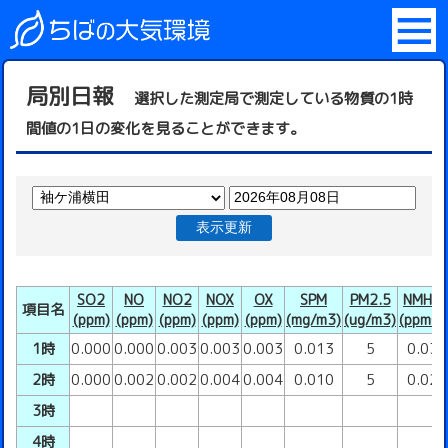
局別日報
選択した測定局で測定している物質の1時
間値の1日の変化を見ることができます。
表示更新
SO2
NO
NO2
NOX
OX
SPM
PM2.5
NMHC
項目名
(ppm)
(ppm)
(ppm)
(ppm)
(ppm)
(mg/m3)
(ug/m3)
(ppmC)
1時
0.000
0.000
0.003
0.003
0.003
0.013
5
0.03
2時
0.000
0.002
0.002
0.004
0.004
0.010
5
0.02
3時
4時