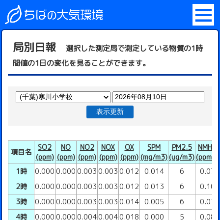
局別日報
選択した測定局で測定している物質の1時
間値の1日の変化を見ることができます。
表示更新
SO2
NO
NO2
NOX
OX
SPM
PM2.5
NMHC
項目名
(ppm)
(ppm)
(ppm)
(ppm)
(ppm)
(mg/m3)
(ug/m3)
(ppmC)
1時
0.000
0.000
0.003
0.003
0.012
0.014
6
0.07
2時
0.000
0.000
0.003
0.003
0.012
0.013
6
0.10
3時
0.000
0.000
0.003
0.003
0.014
0.005
6
0.07
4時
0.000
0.000
0.004
0.004
0.018
0.000
5
0.08