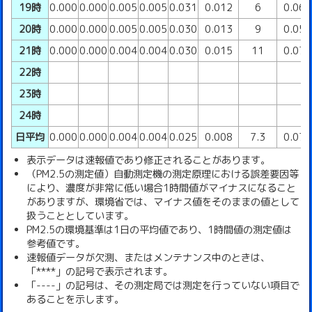
19時
0.000
0.000
0.005
0.005
0.031
0.012
6
0.06
20時
0.000
0.000
0.005
0.005
0.030
0.013
9
0.05
21時
0.000
0.000
0.004
0.004
0.030
0.015
11
0.07
22時
23時
24時
日平均
0.000
0.000
0.004
0.004
0.025
0.008
7.3
0.07
表示データは速報値であり修正されることがあります。
（PM2.5の測定値）自動測定機の測定原理における誤差要因等
により、濃度が非常に低い場合1時間値がマイナスになること
がありますが、環境省では、マイナス値をそのままの値として
扱うこととしています。
PM2.5の環境基準は1日の平均値であり、1時間値の測定値は
参考値です。
速報値データが欠測、またはメンテナンス中のときは、
「****」の記号で表示されます。
「----」の記号は、その測定局では測定を行っていない項目で
あることを示します。