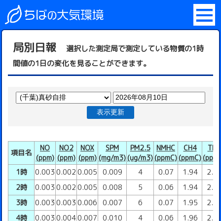
局別日報
選択した測定局で測定している物質の1時
間値の1日の変化を見ることができます。
表示更新
NO
NO2
NOX
SPM
PM2.5
NMHC
CH4
THC
項目名
(ppm)
(ppm)
(ppm)
(mg/m3)
(ug/m3)
(ppmC)
(ppmC)
(ppm
1時
0.003
0.002
0.005
0.009
4
0.07
1.94
2.0
2時
0.003
0.002
0.005
0.008
5
0.06
1.94
2.0
3時
0.003
0.003
0.006
0.007
6
0.07
1.95
2.0
4時
0.003
0.004
0.007
0.010
4
0.06
1.96
2.0