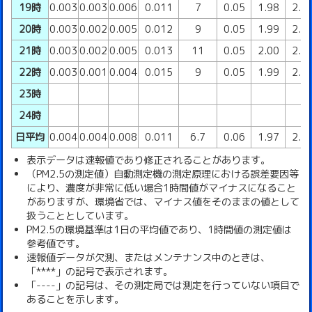
19時
0.003
0.003
0.006
0.011
7
0.05
1.98
2.0
20時
0.003
0.002
0.005
0.012
9
0.05
1.99
2.0
21時
0.003
0.002
0.005
0.013
11
0.05
2.00
2.0
22時
0.003
0.001
0.004
0.015
9
0.05
1.99
2.0
23時
24時
日平均
0.004
0.004
0.008
0.011
6.7
0.06
1.97
2.0
表示データは速報値であり修正されることがあります。
（PM2.5の測定値）自動測定機の測定原理における誤差要因等
により、濃度が非常に低い場合1時間値がマイナスになること
がありますが、環境省では、マイナス値をそのままの値として
扱うこととしています。
PM2.5の環境基準は1日の平均値であり、1時間値の測定値は
参考値です。
速報値データが欠測、またはメンテナンス中のときは、
「****」の記号で表示されます。
「----」の記号は、その測定局では測定を行っていない項目で
あることを示します。