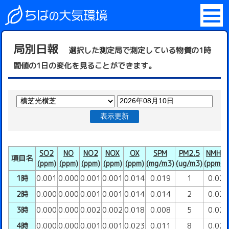
局別日報
選択した測定局で測定している物質の1時
間値の1日の変化を見ることができます。
表示更新
SO2
NO
NO2
NOX
OX
SPM
PM2.5
NMHC
項目名
(ppm)
(ppm)
(ppm)
(ppm)
(ppm)
(mg/m3)
(ug/m3)
(ppmC)
1時
0.001
0.000
0.001
0.001
0.014
0.019
1
0.02
2時
0.000
0.000
0.001
0.001
0.014
0.014
2
0.02
3時
0.000
0.000
0.002
0.002
0.018
0.008
5
0.02
4時
0.000
0.000
0.001
0.001
0.023
0.011
8
0.02