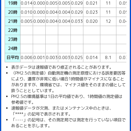
19時
0.014
0.000
0.005
0.005
0.029
0.021
11
0.05
20時
0.010
0.000
0.004
0.004
0.029
0.023
11
0.05
21時
0.005
0.000
0.004
0.004
0.033
0.020
12
0.04
22時
23時
24時
日平均
0.006
0.001
0.003
0.003
0.025
0.014
8.1
0.03
表示データは速報値であり修正されることがあります。
（PM2.5の測定値）自動測定機の測定原理における誤差要因等
により、濃度が非常に低い場合1時間値がマイナスになること
がありますが、環境省では、マイナス値をそのままの値として
扱うこととしています。
PM2.5の環境基準は1日の平均値であり、1時間値の測定値は
参考値です。
速報値データが欠測、またはメンテナンス中のときは、
「****」の記号で表示されます。
「----」の記号は、その測定局では測定を行っていない項目で
あることを示します。