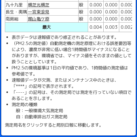
九十九里
横芝光横芝
般
0.000
0.000
0.000
長生・夷隅
一宮東浪見
般
0.000
0.000
0.000
南房総
館山亀ケ原
般
0.000
0.000
0.000
最大
0.004
0.003
0.002
表示データは速報値であり修正されることがあります。
（PM2.5の測定値）自動測定機の測定原理における誤差要因等
により、濃度が非常に低い場合1時間値がマイナスになること
がありますが、環境省では、マイナス値をそのままの値として
扱うこととしています。
PM2.5の環境基準は1日の平均値であり、1時間値の測定値は
参考値です。
速報値データが欠測、またはメンテナンス中のときは、
「****」の記号で表示されます。
「----」の記号は、その測定局では測定を行っていない項目で
あることを示します。
測定局の種類
般：一般環境大気測定局
自：自動車排出ガス測定局
測定局名をクリックすると局別日報に移動します。