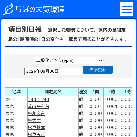
項目別日報
選択した物質について、県内の全測定
局の1時間値の1日の変化を一覧表で見ることができます。
表示更新
地域
測定局名
種別
1時
2時
3時
野田
野田市野田
般
0.001
0.000
0.000
東葛
流山平和台
般
0.001
0.001
0.001
東葛
柏永楽台
般
0.000
0.000
0.000
東葛
柏大室
般
0.000
0.000
0.000
東葛
松戸根本
般
0.000
0.000
0.001
東葛
松戸五香
般
0.000
0.000
0.000