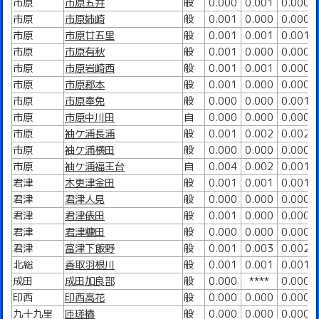
市原
市原五井
般
0.000
0.001
0.000
市原
市原姉崎
般
0.001
0.000
0.000
市原
市原廿五里
般
0.001
0.001
0.001
市原
市原有秋
般
0.001
0.000
0.000
市原
市原岩崎西
般
0.001
0.001
0.000
市原
市原郡本
般
0.001
0.000
0.000
市原
市原奉免
般
0.000
0.000
0.001
市原
市原中川田
自
0.000
0.000
0.000
市原
袖ケ浦長浦
般
0.001
0.002
0.002
市原
袖ケ浦横田
般
0.000
0.000
0.000
市原
袖ケ浦福王台
自
0.004
0.002
0.001
君津
木更津金田
般
0.001
0.001
0.001
君津
君津人見
般
0.000
0.000
0.000
君津
君津俵田
般
0.001
0.000
0.000
君津
君津糠田
般
0.000
0.000
0.000
君津
富津下飯野
般
0.001
0.003
0.002
北総
香取羽根川
般
0.001
0.001
0.001
成田
成田加良部
般
0.000
****
0.000
印西
印西高花
般
0.000
0.000
0.000
九十九里
匝瑳椿
般
0.000
0.000
0.000