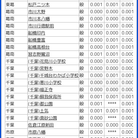
東葛
松戸二ツ木
般
0.001
0.001
0.001
葛南
市川大野
般
0.000
0.000
0.001
葛南
市川本八幡
般
0.000
0.000
0.000
葛南
市川行徳駅前
般
0.000
0.000
0.000
葛南
船橋印内
般
0.000
0.000
0.000
葛南
船橋豊富
般
0.000
0.001
0.000
葛南
船橋高根台
般
0.000
0.001
0.001
葛南
習志野鷺沼
般
0.001
0.001
0.000
千葉
(千葉)花見川小学校
般
0.000
0.000
0.000
千葉
(千葉)宮野木
般
0.000
0.000
0.000
千葉
(千葉)千城台わかば小学校
般
0.000
0.001
0.001
千葉
(千葉)寒川小学校
般
0.000
0.000
0.000
千葉
(千葉)福正寺
般
0.000
0.000
0.000
千葉
(千葉)蘇我保育所
般
0.001
0.001
0.001
千葉
(千葉)都公園
般
0.001
****
0.001
千葉
(千葉)土気
般
0.001
0.001
0.001
千葉
(千葉)真砂公園
般
0.000
****
0.000
千葉
佐倉江原新田
般
0.000
0.000
0.000
市原
市原八幡
般
0.000
****
0.000