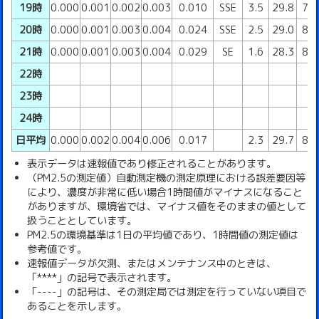
19時
0.000
0.001
0.002
0.003
0.010
SSE
3.5
29.8
79
20時
0.000
0.001
0.003
0.004
0.024
SSE
2.5
29.0
85
21時
0.000
0.001
0.003
0.004
0.029
SE
1.6
28.3
89
22時
23時
24時
日平均
0.000
0.002
0.004
0.006
0.017
2.3
29.7
81
表示データは速報値であり修正されることがあります。
（PM2.5の測定値）自動測定機の測定原理における誤差要因等
により、濃度が非常に低い場合1時間値がマイナスになること
がありますが、環境省では、マイナス値をそのままの値として
扱うこととしています。
PM2.5の環境基準は1日の平均値であり、1時間値の測定値は
参考値です。
速報値データが欠測、またはメンテナンス中のときは、
「****」の記号で表示されます。
「----」の記号は、その測定局では測定を行っていない項目で
あることを示します。