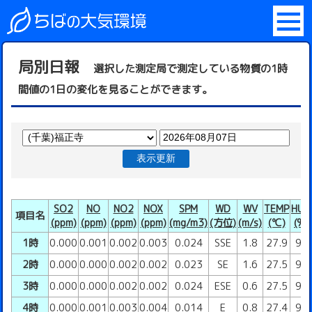
局別日報
選択した測定局で測定している物質の1時
間値の1日の変化を見ることができます。
表示更新
SO2
NO
NO2
NOX
SPM
WD
WV
TEMP
HUM
項目名
(ppm)
(ppm)
(ppm)
(ppm)
(mg/m3)
(方位)
(m/s)
(℃)
(%)
1時
0.000
0.001
0.002
0.003
0.024
SSE
1.8
27.9
94
2時
0.000
0.000
0.002
0.002
0.023
SE
1.6
27.5
95
3時
0.000
0.000
0.002
0.002
0.024
ESE
0.6
27.5
96
4時
0.000
0.001
0.003
0.004
0.014
E
0.8
27.4
96