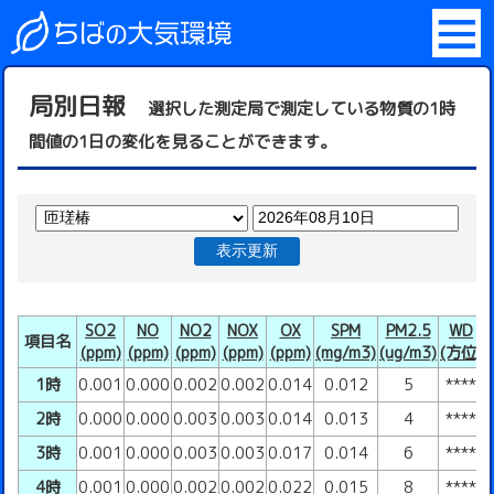
局別日報
選択した測定局で測定している物質の1時
間値の1日の変化を見ることができます。
表示更新
SO2
NO
NO2
NOX
OX
SPM
PM2.5
WD
項目名
(ppm)
(ppm)
(ppm)
(ppm)
(ppm)
(mg/m3)
(ug/m3)
(方位)
(
1時
0.001
0.000
0.002
0.002
0.014
0.012
5
****
2時
0.000
0.000
0.003
0.003
0.014
0.013
4
****
3時
0.001
0.000
0.003
0.003
0.017
0.014
6
****
4時
0.001
0.000
0.002
0.002
0.022
0.015
8
****