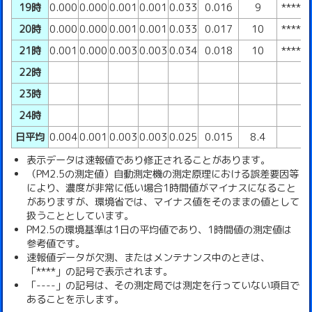
19時
0.000
0.000
0.001
0.001
0.033
0.016
9
****
20時
0.000
0.000
0.001
0.001
0.033
0.017
10
****
21時
0.001
0.000
0.003
0.003
0.034
0.018
10
****
22時
23時
24時
日平均
0.004
0.001
0.003
0.003
0.025
0.015
8.4
表示データは速報値であり修正されることがあります。
（PM2.5の測定値）自動測定機の測定原理における誤差要因等
により、濃度が非常に低い場合1時間値がマイナスになること
がありますが、環境省では、マイナス値をそのままの値として
扱うこととしています。
PM2.5の環境基準は1日の平均値であり、1時間値の測定値は
参考値です。
速報値データが欠測、またはメンテナンス中のときは、
「****」の記号で表示されます。
「----」の記号は、その測定局では測定を行っていない項目で
あることを示します。