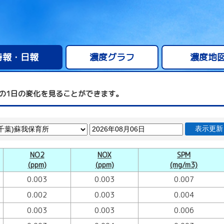
時報・日報
濃度グラフ
濃度地
の1日の変化を見ることができます。
表示更新
NO2
NOX
SPM
(ppm)
(ppm)
(mg/m3)
0.003
0.003
0.007
0.002
0.003
0.004
0.003
0.003
0.006