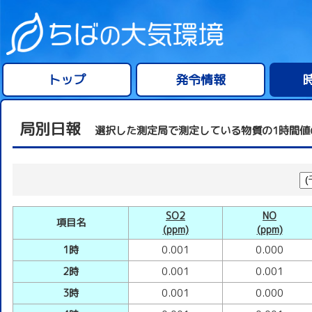
トップ
発令情報
局別日報
選択した測定局で測定している物質の1時間値
SO2
NO
項目名
(ppm)
(ppm)
1時
0.001
0.000
2時
0.001
0.001
3時
0.001
0.000