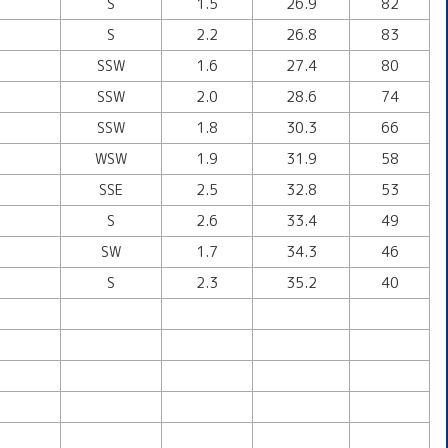
S
1.5
26.9
82
S
2.2
26.8
83
SSW
1.6
27.4
80
SSW
2.0
28.6
74
SSW
1.8
30.3
66
WSW
1.9
31.9
58
SSE
2.5
32.8
53
S
2.6
33.4
49
SW
1.7
34.3
46
S
2.3
35.2
40