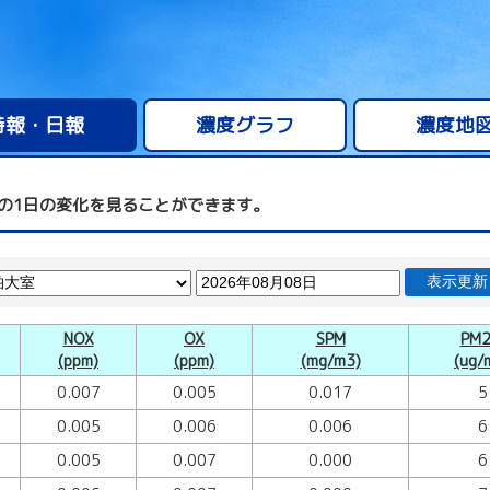
時報・日報
濃度グラフ
濃度地
の1日の変化を見ることができます。
表示更新
NOX
OX
SPM
PM2
(ppm)
(ppm)
(mg/m3)
(ug/
0.007
0.005
0.017
5
0.005
0.006
0.006
6
0.005
0.007
0.000
6