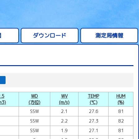
図
ダウンロード
測定局情報
.5
WD
WV
TEMP
HUM
m3)
(方位)
(m/s)
(℃)
(%)
SSW
2.1
27.6
81
SSW
2.2
27.3
82
SSW
1.9
27.1
81