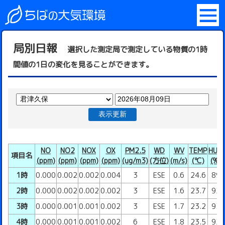
局別日報
選択した測定局で測定している物質の1時
間値の1日の変化を見ることができます。
表示更新
NO
NO2
NOX
OX
PM2.5
WD
WV
TEMP
HUM
項目名
(ppm)
(ppm)
(ppm)
(ppm)
(ug/m3)
(方位)
(m/s)
(℃)
(%)
1時
0.000
0.002
0.002
0.004
3
ESE
0.6
24.6
89
2時
0.000
0.002
0.002
0.002
3
ESE
1.6
23.7
92
3時
0.000
0.001
0.001
0.002
3
ESE
1.7
23.2
93
4時
0.000
0.001
0.001
0.002
6
ESE
1.8
23.5
92