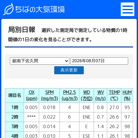
局別日報
選択した測定局で測定している物質の1時
間値の1日の変化を見ることができます。
表示更新
OX
SPM
PM2.5
WD
WV
TEMP
HUM
項目名
(ppm)
(mg/m3)
(ug/m3)
(方位)
(m/s)
(℃)
(%)
1時
0.005
0.018
4
ENE
0.8
27.0
95
2時
****
0.022
6
ENE
0.7
26.6
97
3時
0.005
0.014
4
E
1.4
26.2
98
4時
0.003
0.010
5
ESE
1.1
26.1
98