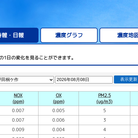
時報・日報
濃度グラフ
濃度地
の1日の変化を見ることができます。
表示更新
NOX
OX
PM2.5
(ppm)
(ppm)
(ug/m3)
0.007
0.005
5
0.007
0.006
3
0.009
0.004
4