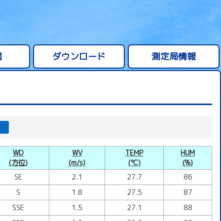
図
ダウンロード
測定局情報
WD
WV
TEMP
HUM
(方位)
(m/s)
(℃)
(%)
SE
2.1
27.7
86
S
1.8
27.5
87
SSE
1.5
27.1
88