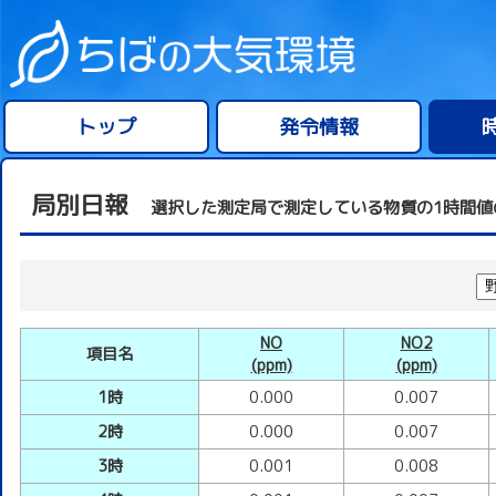
トップ
発令情報
局別日報
選択した測定局で測定している物質の1時間値
NO
NO2
項目名
(ppm)
(ppm)
1時
0.000
0.007
2時
0.000
0.007
3時
0.001
0.008