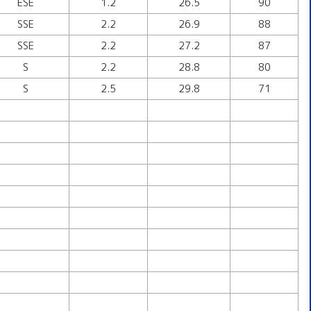
ESE
1.2
26.5
90
SSE
2.2
26.9
88
SSE
2.2
27.2
87
S
2.2
28.8
80
S
2.5
29.8
71