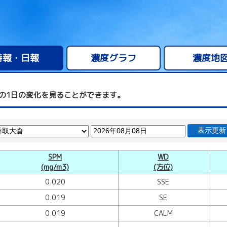
時報・日報
濃度グラフ
濃度地
の1日の変化を見ることができます。
表示更新
SPM
WD
(mg/m3)
(方位)
0.020
SSE
0.019
SE
0.019
CALM