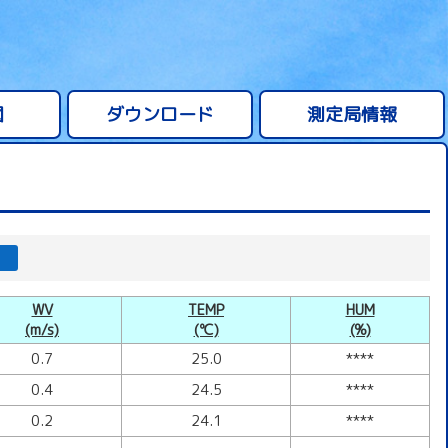
図
ダウンロード
測定局情報
WV
TEMP
HUM
(m/s)
(℃)
(%)
0.7
25.0
****
0.4
24.5
****
0.2
24.1
****