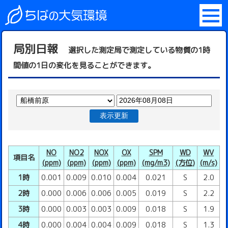
局別日報
選択した測定局で測定している物質の1時
間値の1日の変化を見ることができます。
表示更新
NO
NO2
NOX
OX
SPM
WD
WV
項目名
(ppm)
(ppm)
(ppm)
(ppm)
(mg/m3)
(方位)
(m/s)
1時
0.001
0.009
0.010
0.004
0.021
S
2.0
2時
0.000
0.006
0.006
0.005
0.019
S
2.2
3時
0.000
0.003
0.003
0.009
0.018
S
1.9
4時
0.000
0.004
0.004
0.009
0.018
S
1.3